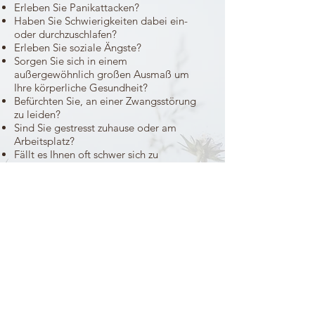
Erleben Sie Panikattacken?
Haben Sie Schwierigkeiten dabei ein-
oder durchzuschlafen?
Erleben Sie soziale Ängste?
Sorgen Sie sich in einem
außergewöhnlich großen Ausmaß um
Ihre körperliche Gesundheit?
Befürchten Sie, an einer Zwangsstörung
zu leiden?
Sind Sie gestresst zuhause oder am
Arbeitsplatz?
Fällt es Ihnen oft schwer sich zu
entspannen?
Neigen Sie dazu sich stark selbst zu
kritisieren?
Fehlt es Ihnen an Energie oder
Motivation?
Haben Sie das Gefühl, dass es Ihnen an
Lebenslust fehlt?
Erfahren Sie wiederkehrende, sich
aufdrängende Erinnerungen die mit
einem traumatischen Lebensereignis in
Zusammenhang stehen?
Schieben Sie alltägliche Aufgaben oder